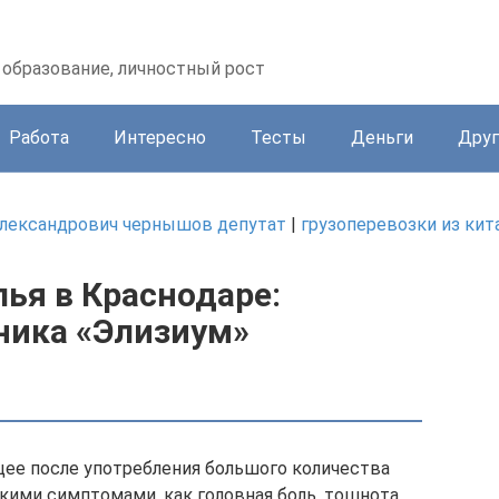
образование, личностный рост
Работа
Интересно
Тесты
Деньги
Друг
александрович чернышов депутат
|
грузоперевозки из кит
ья в Краснодаре:
ника «Элизиум»
щее после употребления большого количества
кими симптомами, как головная боль, тошнота,