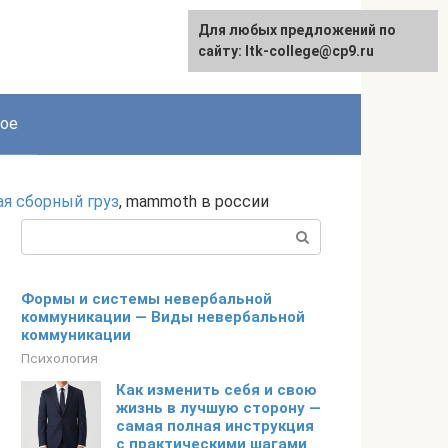
Для любых предложений по
сайту: ltk-college@cp9.ru
ое
ая сборный груз
, mammoth в россии
Поиск:
Формы и системы невербальной
коммуникации — Виды невербальной
коммуникации
Психология
Как изменить себя и свою
жизнь в лучшую сторону —
самая полная инструкция
с практическими шагами