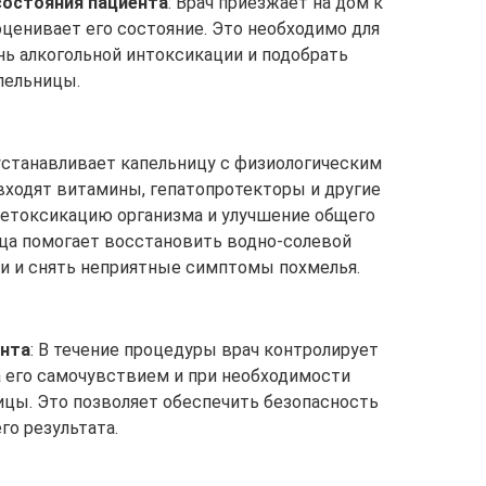
состояния пациента
: Врач приезжает на дом к
оценивает его состояние. Это необходимо для
нь алкогольной интоксикации и подобрать
пельницы.
 устанавливает капельницу с физиологическим
входят витамины, гепатопротекторы и другие
детоксикацию организма и улучшение общего
ица помогает восстановить водно-солевой
ни и снять неприятные симптомы похмелья.
ента
: В течение процедуры врач контролирует
а его самочувствием и при необходимости
ицы. Это позволяет обеспечить безопасность
го результата.