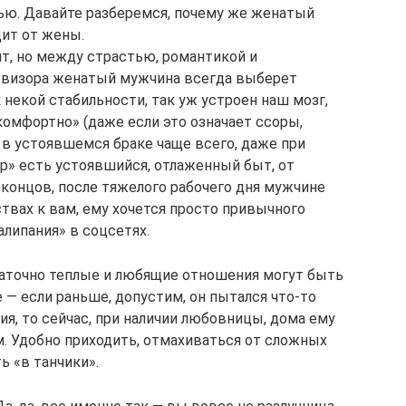
ью. Давайте разберемся, почему же женатый
дит от жены.
ит, но между страстью, романтикой и
евизора женатый мужчина всегда выберет
 некой стабильности, так уж устроен наш мозг,
«комфортно» (даже если это означает ссоры,
 в устоявшемся браке чаще всего, даже при
» есть устоявшийся, отлаженный быт, от
 концов, после тяжелого рабочего дня мужчине
ствах к вам, ему хочется просто привычного
алипания» в соцсетях.
аточно теплые и любящие отношения могут быть
— если раньше, допустим, он пытался что-то
я, то сейчас, при наличии любовницы, дома ему
. Удобно приходить, отмахиваться от сложных
ь «в танчики».