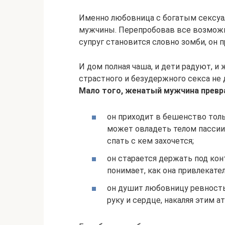
Именно любовница с богатым сексуа
мужчины. Перепробовав все возможн
супруг становится словно зомби, он п
И дом полная чаша, и дети радуют, и
страстного и безудержного секса н
Мало того, женатый мужчина превр
он приходит в бешенство толь
может овладеть телом пассии:
спать с кем захочется;
он старается держать под ко
понимает, как она привлекат
он душит любовницу ревность
руку и сердце, накаляя этим а