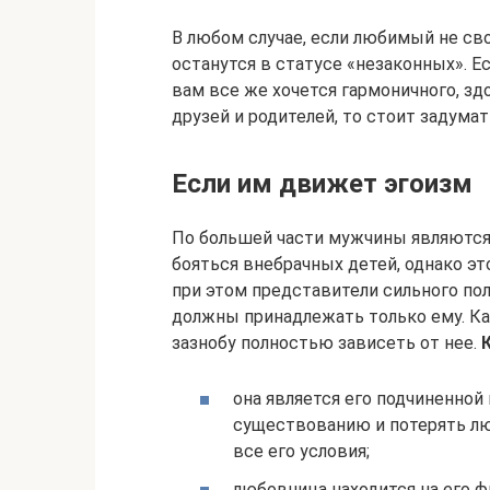
В любом случае, если любимый не сво
останутся в статусе «незаконных». Ес
вам все же хочется гармоничного, здо
друзей и родителей, то стоит задума
Если им движет эгоизм
По большей части мужчины являютс
бояться внебрачных детей, однако это
при этом представители сильного по
должны принадлежать только ему. Ка
зазнобу полностью зависеть от нее.
она является его подчиненной 
существованию и потерять лю
все его условия;
любовница находится на его 