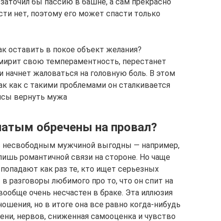
 заточил бы пассию в башне, а сам прекрасно
сти нет, поэтому его может спасти только
ак оставить в покое объект желания?
смирит свою темпераментность, перестанет
и начнет жаловаться на головную боль. В этом
так как с такими проблемами он сталкивается
ансы вернуть мужа
натым обречены на провал?
с несвободным мужчиной выгодны — например,
 лишь романтичной связи на стороне. Но чаще
попадают как раз те, кто ищет серьезных
в разговоры любимого про то, что он спит на
 вообще очень несчастен в браке. Эта иллюзия
ошения, но в итоге она все равно когда-нибудь
ени, нервов, сниженная самооценка и чувство