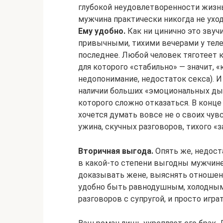
глубокой неудовлетворенности жизн
мужчина практически никогда не ухо
Ему удобно.
Как ни цинично это звуч
привычными, тихими вечерами у тел
последнее. Любой человек тяготеет к
для которого «стабильно» — значит, 
недопонимание, недостаток секса). И
наличии больших «эмоциональных дыр
которого сложно отказаться. В конце
хочется думать вовсе не о своих чув
ужина, скучных разговоров, тихого «з
Вторичная выгода.
Опять же, недост
в какой-то степени выгодны мужчине 
доказывать жене, выяснять отношени
удобно быть равнодушным, холодным
разговоров с супругой, и просто играт