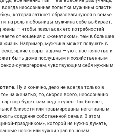
Да-да, все именно так — вы вовсе не разлучница,
о всегда неосознанная попытка мужчины спасти
робку», которая заткнет образовавшуюся в семье
ати, на роль любовницы мужчина себе выбирает,
д жены — чтобы паззл всех его потребностей
иваете отношения с «женатиком», тем в большее
я жизнь. Например, мужчина может получать в
секс, яркие ссоры, а дома — уют, постоянство и
 может быть дома послушным и хозяйственным
 —секси-супергероем, чувствующим себя нужным
хотите.
Ну и конечно, дело не всегда только в
те» на женатых, то, скорее всего, неосознанно
 партнер будет вам недоступен. Так бывает,
альной близости или травмированы негативным
ежать создания собственной семьи. В этом
щиной-праздником», которой не нужно думать,
санные носки или чужой храп по ночам.