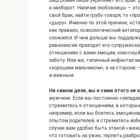
Ваш роман лишь укрепляет его брак. 
а наоборот. Наличие любовницы — эт
свой брак, найти грубо говоря, ту «п
«дыру». Именно по этой причине, кст
как правило, психологический антипо
сложился. И чем дольше вы поддерж
равновесие приходит его супружеска
отношениях с вами эмоции, классный 
заботу. Или же, типичный инфантил
«хорошим мальчиком», а на стороне
и важным.
На самом деле, вы и сами этого не 
мужчине. Если вы постоянно «западае
стремитесь к отношениям, в которых
например, если вы боитесь эмоцион
опытом родителей, и стремитесь изб
случае вам удобно быть этакой «жен
что готовить на ужин, терпеть разбро