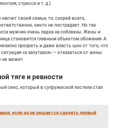
оголя, стресса и т. д.).
насчет своей семьи, то, скорей всего,
ответственно, никто не пострадает. Но так
асса мужчин очень падка на соблазны. Жены и
вница становится главным объектом обожания. А
езапно прозреть и даже впасть шок от того, что
 ситуация «я запутался» — отказаться от жены
 не может.
ной тяге и ревности
ый секс, который в супружеской постели стал
арня, если он не решается сделать первый