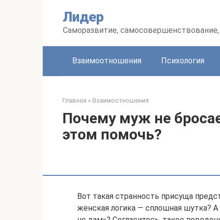
Перейти
Лидер
к
контенту
Саморазвитие, самосовершенствование, 
Взаимоотношения
Психология
Главная
»
Взаимоотношения
Почему муж не бросае
этом помочь?
Вот такая странность присуща предст
женская логика — сплошная шутка? А 
не дам»? Согласитесь, такое поведен