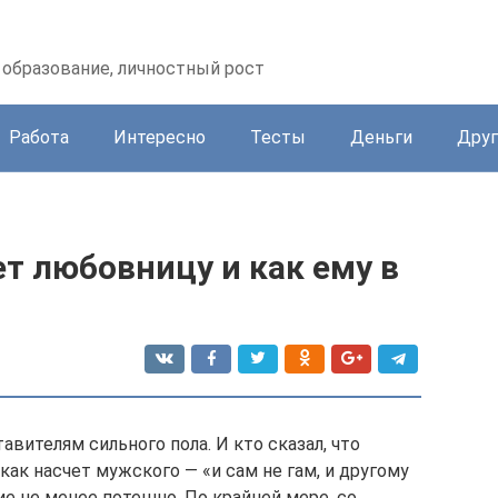
образование, личностный рост
Работа
Интересно
Тесты
Деньги
Друг
т любовницу и как ему в
авителям сильного пола. И кто сказал, что
как насчет мужского — «и сам не гам, и другому
ие не менее потешно. По крайней мере, со