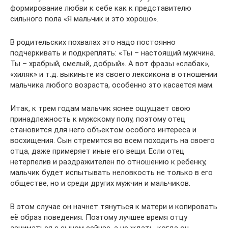
формирование любви к себе как к представителю
сильного пола «Я мальчик и это хорошо».
В родительских похвалах это надо постоянно
подчеркивать и подкреплять: «Ты – настоящий мужчина.
Ты – храбрый, смелый, добрый». А вот фразы «слабак»,
«хиляк» и т.д. выкиньте из своего лексикона в отношении
мальчика любого возраста, особенно это касается мам.
Итак, к трем годам мальчик яснее ощущает свою
принадлежность к мужскому полу, поэтому отец
становится для него объектом особого интереса и
восхищения. Сын стремится во всем походить на своего
отца, даже примеряет иные его вещи. Если отец
нетерпелив и раздражителен по отношению к ребенку,
мальчик будет испытывать неловкость не только в его
обществе, но и среди других мужчин и мальчиков.
В этом случае он начнет тянуться к матери и копировать
её образ поведения. Поэтому лучшее время отцу
заниматься с сыном сейчас, а не ждать, когда он