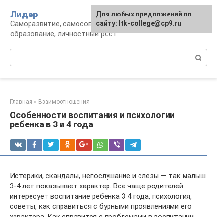
Перейти
Лидер
Для любых предложений по
к
Саморазвитие, самосовершенствование,
сайту: ltk-college@cp9.ru
контенту
образование, личностный рост
Поиск:
Главная
»
Взаимоотношения
Особенности воспитания и психологии
ребенка в 3 и 4 года
Истерики, скандалы, непослушание и слезы — так малыш
3-4 лет показывает характер. Все чаще родителей
интересует воспитание ребенка 3 4 года, психология,
советы, как справиться с бурными проявлениями его
характера. Как справится с проблемами в воспитании