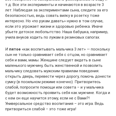
т.д. Все эти эксперименты и начинаются в возрасте 3
лет. Наблюдая за экспериментами сына, следите за его
безопасностью, ведь совать вилку в розетку тоже
интересно. Но «по рукам давать» нужно в том случае,
если это угрожает жизни и здоровью ребенка. Иначе
убьете детское любопытство. Наша бабушка, например,
учила внуков ходить по лужам в резиновых сапогах.
И
пятое
«как воспитывать мальчика 3 лет» — поскольку
сын не только сравнивает себя с отцом, но сравнивает
себя и вами, мамы. Женщине следует видеть в сыне
маленького мужчину, быть женственной и позволить
мальчику следовать мужским правилам поведения:
открыть дверь, перевести через дорогу, помочь донести
сумку (в посильном режиме конечно). Притворитесь
слабой, попросите помощи или совета – и у мальчика
будет возможность проявить себя как мужчине. Когда и
с кем он еще научится этому, если не с Вами?!
Универсальное средство воспитания – это игра. Ведь
притвориться слабой – это тоже игра!