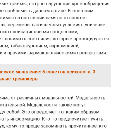
овые травмы, острое нарушение кровообращения
кие проблемы в данном органе. К внешним
имся на состоянии памяти, относятся
сы, перемены в жизненных условиях, усиление
ми интоксикационными процессами,
т понимать состояния, которые провоцируются
мом, табакокурением, наркоманией,
и и прочими фармакологическими препаратами.
ческое мышление: 5 советов психолога, 3
ивные тренажеры
сима от различных модальностей. Модальность
вигательной. Модальности также могут
у собой. Это определяет то, каким образом
нать информацию. Кто-то предпочитает учить
х, кому-то проще запоминать прочитанное, кто-