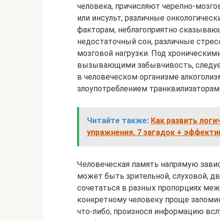
человека, причисляют черепно-мозг
или инсульт, различные онкологичес
факторам, неблагоприятно сказывающ
недостаточный сон, различные стрес
мозговой нагрузки. Под хронически
вызывающими забывчивость, следуе
в человеческом организме алкоголиз
злоупотреблением транквилизаторам
Читайте также:
Как развить логи
упражнения, 7 загадок + эффект
Человеческая память напрямую зави
может быть зрительной, слуховой, д
сочетаться в разных пропорциях межд
конкретному человеку проще запоми
что-либо, произнося информацию вслу