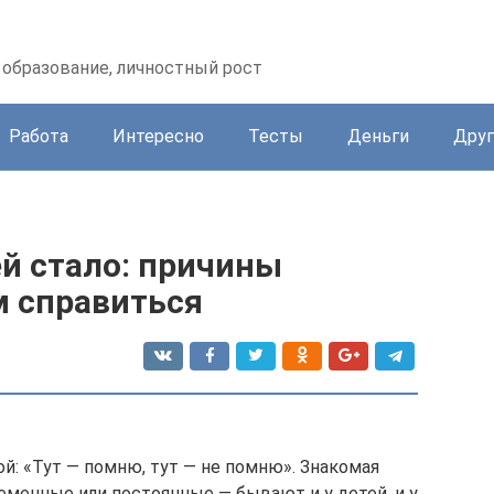
образование, личностный рост
Работа
Интересно
Тесты
Деньги
Друг
й стало: причины
м справиться
й: «Тут — помню, тут — не помню». Знакомая
менные или постоянные — бывают и у детей, и у