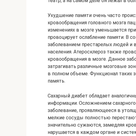
театр, а на самом деле он лежал в бо
Ухудшение памяти очень часто проис
кровообращения головного мозга пац
изменениях в мозге уменьшается при
провоцирует ослабление памяти. В с
заболеванием престарелых людей и в
населения. Атеросклероз также пров
кровообращения в мозге. Данное забо
затрагивать различные мозговые зон
в полном объеме. Функционал таких зо
память.
Сахарный диабет обладает аналогич
информации. Осложнением сахарного
заболевание, проявляющееся в утолщ
мелкие сосуды полностью перестают
значительно сужаются, замедляя кро
нарушается в каждом органе и систем