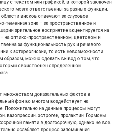
ицу с текстом или графикой, в которой заключен
еского мозга ответственны за разные функции,
 области висков отвечают за слуховое
но-теменная зона – за пространственное и
ушарии зрительное восприятие акцентируется на
 – на оптико-пространственном, цветовом и
твенна за функциональность рук и речевого
ении к астереогнозии, то есть невозможности
м образом, можно сделать вывод о том, что
 который свойственен определенной
зга.
т множеством доказательных фактов в
альный фон во многом воздействует на
е. Положительно на данные процессы могут
он, вазопрессин, эстроген, пролактин. Гормоны
срочной памяти в долгосрочную, однако не все.
ительно ослабляет процесс запоминания