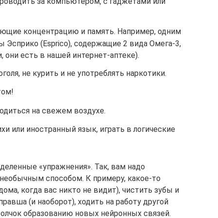
роводить за компьютером, с гаджетами или
ющие концентрацию и память. Например, одним
 Эсприко (Esprico), содержащие 2 вида Омега-3,
и, они есть в нашей интернет-аптеке).
голя, не курить и не употреблять наркотики.
том!
ходиться на свежем воздухе.
хи или иностранный язык, играть в логические
деленные «упражнения». Так, вам надо
необычным способом. К примеру, какое-то
ома, когда вас никто не видит), чистить зубы и
равша (и наоборот), ходить на работу другой
 толчок образованию новых нейронных связей.