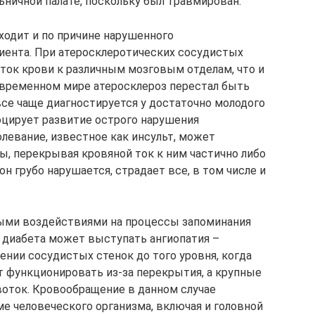
льничной палате, поскольку был травмирован.
ходит и по причине нарушенного
иента. При атеросклеротических сосудистых
ток крови к различным мозговым отделам, что и
овременном мире атеросклероз перестал быть
се чаще диагностируется у достаточно молодого
оцирует развитие острого нарушения
левание, известное как инсульт, может
ы, перекрывая кровяной ток к ним частично либо
н грубо нарушается, страдает все, в том числе и
ными воздействиями на процессы запоминания
 диабета может выступать ангиопатия –
ении сосудистых стенок до того уровня, когда
 функционировать из-за перекрытия, а крупные
воток. Кровообращение в данном случае
е человеческого организма, включая и головной