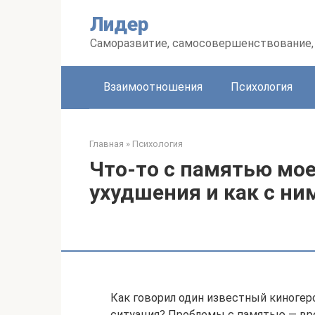
Перейти
Лидер
к
контенту
Саморазвитие, самосовершенствование, 
Взаимоотношения
Психология
Главная
»
Психология
Что-то с памятью мое
ухудшения и как с ни
Как говорил один известный киногеро
ситуация? Проблемы с памятью — вре