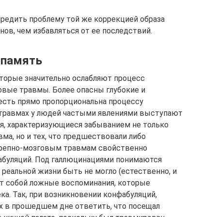
предить проблему той же коррекцией образа
ов, чем избавляться от ее последствий.
 память
торые значительно ослабляют процесс
овые травмы. Более опасны глубокие и
есть прямо пропорциональна процессу
 травмах у людей частыми явлениями выступают
ия, характеризующиеся забыванием не только
ма, но и тех, что предшествовали либо
черепно-мозговым травмам свойственно
абуляций. Под галлюцинациями понимаются
реальной жизни быть не могло (естественно, и
ют собой ложные воспоминания, которые
а. Так, при возникновении конфабуляций,
х в прошедшем дне ответить, что посещал