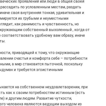
веческих проявлений или люди в общей своей
х рассадить по условленным местам, раздать
иначе своя внутренняя тонкая, удивительная и
вмируется их грубыми и неуместными
глядит, как ранимость и чувственность, но
окружающим собственный выхоленный , когда от
 соответствовать удобному вам образу, иначе
ты.
ности, приводящей к тому, что окружающие
авлении счастья и комфорта себе – потребности
ными, а мир становится пыточной, поскольку
выдуман и требуется эгоистичными
мыкается на собственном неудовлетворении, при
сть как к своим потребностям истинным (есть
ле) и другим людям. Развитие чуткости,
гого человека являются ведущим выходом из