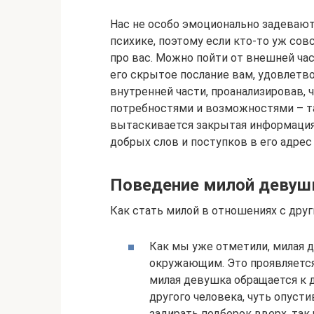
Нас не особо эмоционально задеваю
психике, поэтому если кто-то уж совс
про вас. Можно пойти от внешней ча
его скрытое послание вам, удовлетво
внутренней части, проанализировав, 
потребностями и возможностями – та
вытаскивается закрытая информация,
добрых слов и поступков в его адрес 
Поведение милой девуш
Как стать милой в отношениях с дру
Как мы уже отметили, милая 
окружающим. Это проявляется 
милая девушка обращается к 
другого человека, чуть опусти
задирать подборок вверх, так