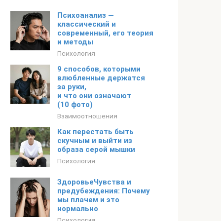
Психоанализ —
классический и
современный, его теория
и методы
Психология
9 способов, которыми
влюбленные держатся
за руки,
и что они означают
(10 фото)
Взаимоотношения
Как перестать быть
скучным и выйти из
образа серой мышки
Психология
ЗдоровьеЧувства и
предубеждения: Почему
мы плачем и это
нормально
Психология