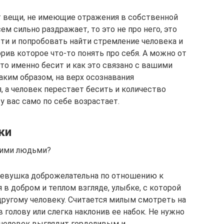
т вещи, не имеющие отражения в собственной
ем сильно раздражает, то это не про него, это
сти и попробовать найти стремление человека и
рив которое что-то понять про себя. А можно от
что именно бесит и как это связано с вашими
ким образом, на верх осознавания
 а человек перестает бесить и количество
у вас само по себе возрастает.
ки
гими людьми?
девушка доброжелательна по отношению к
в добром и теплом взгляде, улыбке, с которой
другому человеку. Считается милым смотреть на
в голову или слегка наклонив ее набок. Не нужно
 человек выглядит горделивым и