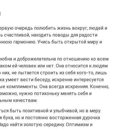
и
первую очередь полюбить жизнь вокруг, людей и
ть счастливой, находить поводы для радости
ннюю гармонию. Учись быть открытой миру и
любна и доброжелательна по отношению ко всем
наком ей человек или нет. Она относится к людям
 них, не пытается строить из себя кого-то, лишь
а умеет вести беседу, искренне интересуется
ые комплименты. Она всегда искренняя. Конечно,
озможно, нужно потихоньку менять себя и
ьным качествам.
ься быть позитивной и улыбчивой, но в меру.
 бука, но и постоянно восторженная дурочка
Надо найти золотую середину. Оптимизм и