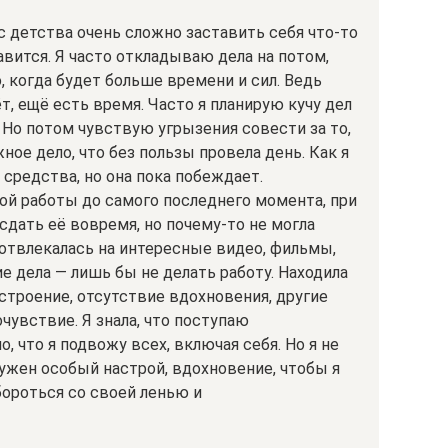
с детства очень сложно заставить себя что-то
равится. Я часто откладываю дела на потом,
, когда будет больше времени и сил. Ведь
т, ещё есть время. Часто я планирую кучу дел
ю. Но потом чувствую угрызения совести за то,
жное дело, что без пользы провела день. Как я
средства, но она пока побеждает.
ой работы до самого последнего момента, при
сдать её вовремя, но почему-то не могла
Я отвлекалась на интересные видео, фильмы,
 дела — лишь бы не делать работу. Находила
астроение, отсутствие вдохновения, другие
чувствие. Я знала, что поступаю
 что я подвожу всех, включая себя. Но я не
нужен особый настрой, вдохновение, чтобы я
 бороться со своей ленью и