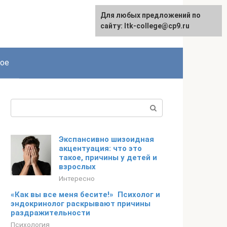
Для любых предложений по
сайту: ltk-college@cp9.ru
ое
Поиск:
Экспансивно шизоидная
акцентуация: что это
такое, причины у детей и
взрослых
Интересно
«Как вы все меня бесите!» Психолог и
эндокринолог раскрывают причины
раздражительности
Психология