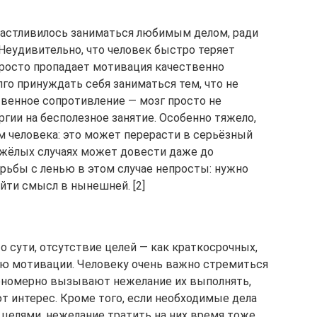
частливилось заниматься любимым делом, ради
 Неудивительно, что человек быстро теряет
 просто пропадает мотивация качественно
лго принуждать себя заниматься тем, что не
твенное сопротивление — мозг просто не
ргии на бесполезное занятие. Особенно тяжело,
м человека: это может перерасти в серьёзный
тяжёлых случаях может довести даже до
рьбы с ленью в этом случае непросты: нужно
айти смысл в нынешней. [2]
о сути, отсутствие целей — как краткосрочных,
ию мотивации. Человеку очень важно стремиться
кономерно вызывают нежелание их выполнять,
т интерес. Кроме того, если необходимые дела
целями, нежелание тратить на них время тоже