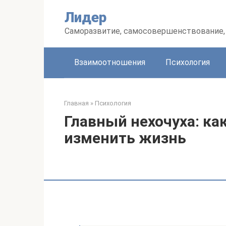
Перейти
Лидер
к
контенту
Саморазвитие, самосовершенствование, 
Взаимоотношения
Психология
Главная
»
Психология
Главный нехочуха: ка
изменить жизнь