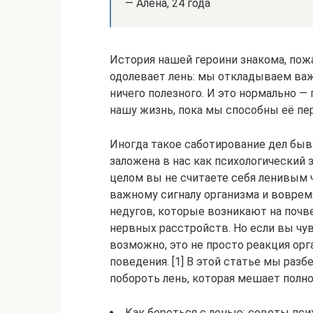
— Алёна, 24 года
История нашей героини знакома, пожа
одолевает лень: мы откладываем важ
ничего полезного. И это нормально —
нашу жизнь, пока мы способны её пе
Иногда такое саботирование дел быв
заложена в нас как психологический 
целом вы не считаете себя ленивым 
важному сигналу организма и воврем
недугов, которые возникают на почве
нервных расстройств. Но если вы чув
возможно, это не просто реакция орг
поведения. [1] В этой статье мы разб
побороть лень, которая мешает полн
Как бороться с ленью: советы пси