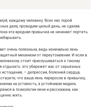
луй, каждому человеку. Всех нас порой
ные дела, проводим целый день, не сделав
 пока эта вредная привычка не начинает портить
ребарывать.
ает очень полезным, ведь изначально лень
защитный механизм от переутомления. И если в
человеком, стоит прислушиваться к такому
я отдыхать: это убережёт вас от серьёзных
 истощения, — депрессии, болезней сердца,
ствуете, что ваша лень переросла в привычку,
анизма на усталость, а устойчивая модель
ерёмся в психологии лени и расскажем, как
оценно жить.
хологов