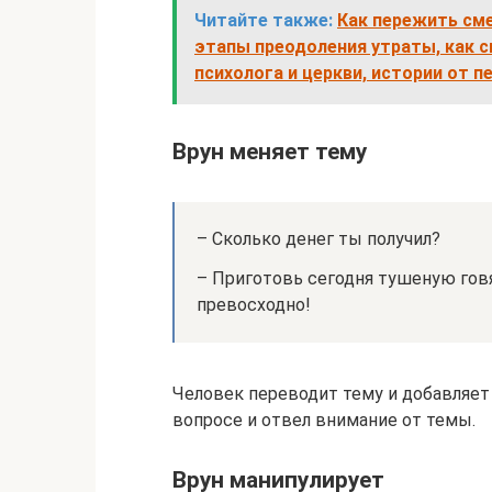
Читайте также:
Как пережить сме
этапы преодоления утраты, как 
психолога и церкви, истории от п
Врун меняет тему
– Сколько денег ты получил?
– Приготовь сегодня тушеную говя
превосходно!
Человек переводит тему и добавляет
вопросе и отвел внимание от темы.
Врун манипулирует