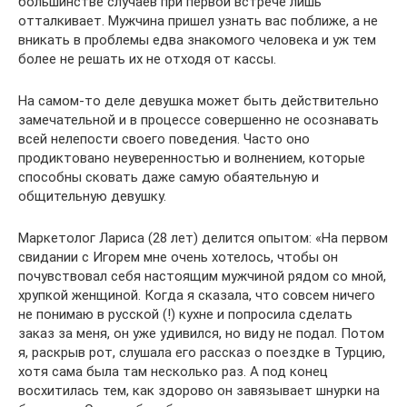
большинстве случаев при первой встрече лишь
отталкивает. Мужчина пришел узнать вас поближе, а не
вникать в проблемы едва знакомого человека и уж тем
более не решать их не отходя от ­кассы.
На самом‑то деле девушка может быть действительно
замечательной и в процессе совершенно не осознавать
всей нелепости своего поведения. Часто оно
продиктовано неуверенностью и волнением, которые
способны сковать даже самую обаятельную и
общительную ­девушку.
Маркетолог Лариса (28 лет) делится опытом: «На первом
свидании с Игорем мне очень хотелось, чтобы он
почувствовал себя настоящим мужчиной рядом со мной,
хрупкой женщиной. Когда я сказала, что совсем ничего
не понимаю в русской (!) кухне и попросила сделать
заказ за меня, он уже удивился, но виду не подал. Потом
я, раскрыв рот, слушала его рассказ о поездке в Турцию,
хотя сама была там несколько раз. А под конец
восхитилась тем, как здорово он завязывает шнурки на