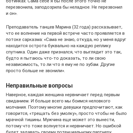
ботинках. Сама себе я бы после этого точно не
перезвонила, заподозрила бы ­неладное. Не перезвонил
и ­он».
Преподаватель танцев Марина (32 года) рассказывает,
что ее волнение на первой встрече часто проявляется в
потоке сарказма: «Сама не знаю, откуда, но у меня вдруг
находится острота буквально на каждую реплику
спутника. Один даже признался, что выглядит это так,
будто я пытаюсь что‑то доказать, то ли свою
независимость, то ли что я ему не по зубам. Другие
просто больше не ­звонили».
Неправильные вопросы
Наверное, каждая женщина нервничает перед первым
свиданием. И больше всего мы боимся неловкого
молчания. Поэтому многие девушки предпочитают, как
говорится, «трещать без умолку», просто чтобы не было
мрачной тишины. Мужчина еще может это вынести,
потому что тоже волнуется и нервничает. Но ошибкой
будет задавать своему потенциальному партнеру