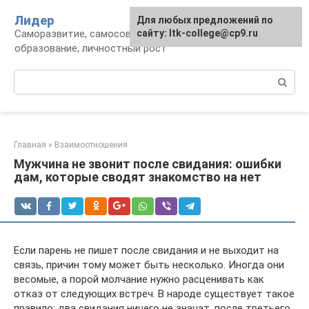
Перейти
Лидер
Для любых предложений по
к
Саморазвитие, самосовершенствование,
сайту: ltk-college@cp9.ru
контенту
образование, личностный рост
Поиск:
Главная
»
Взаимоотношения
Мужчина не звонит после свидания: ошибки
дам, которые сводят знакомство на нет
Если парень не пишет после свидания и не выходит на
связь, причин тому может быть несколько. Иногда они
весомые, а порой молчание нужно расценивать как
отказ от следующих встреч. В народе существует такое
правило: два свидания ничего не значат, после третьего