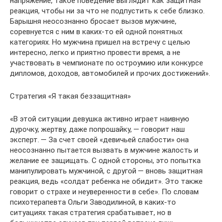
напряжение, такое поведение выглядит как защитная
реакция, чтобы ни за что не подпустить к себе близко.
Барышня неосознанно бросает вызов мужчине,
соревнуется с ним в каких‑то ей одной понятных
категориях. Но мужчина пришел на встречу с целью
интересно, легко и приятно провести время, а не
участвовать в чемпионате по остроумию или конкурсе
дипломов, доходов, автомобилей и прочих ­достижений».
Стратегия «Я такая беззащитная»
«В этой ситуации девушка активно играет наивную
дурочку, жертву, даже попрошайку, — говорит наш
эксперт. — За счет своей «девичьей слабости» она
неосознанно пытается вызвать в мужчине жалость и
желание ее защищать. С одной стороны, это попытка
манипулировать мужчиной, с другой — вновь защитная
реакция, ведь «солдат ребенка не обидит». Это также
говорит о страхе и неуверенности в себе». По словам
психотерапевта Ольги Заводилиной, в каких‑то
ситуациях такая стратегия срабатывает, но в