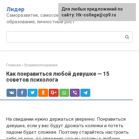
Перейти
Лидер
Для любых предложений по
к
Саморазвитие, самосовершенствование,
сайту: ltk-college@cp9.ru
контенту
образование, личностный рост
Поиск:
Главная
»
Взаимоотношения
Как понравиться любой девушке — 15
советов психолога
На свидании нужно держаться уверенно. Понравиться
девушке, если у вас будут дрожать коленки и потеть
ладони будет сложнее. Поэтому старайтесь настроить
себя за ночь до свидания, что вы готовы к любому