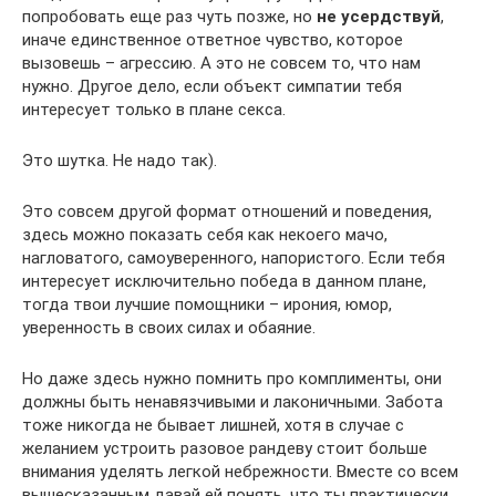
попробовать еще раз чуть позже, но
не усердствуй
,
иначе единственное ответное чувство, которое
вызовешь – агрессию. А это не совсем то, что нам
нужно. Другое дело, если объект симпатии тебя
интересует только в плане секса.
Это шутка. Не надо так).
Это совсем другой формат отношений и поведения,
здесь можно показать себя как некоего мачо,
нагловатого, самоуверенного, напористого. Если тебя
интересует исключительно победа в данном плане,
тогда твои лучшие помощники – ирония, юмор,
уверенность в своих силах и обаяние.
Но даже здесь нужно помнить про комплименты, они
должны быть ненавязчивыми и лаконичными. Забота
тоже никогда не бывает лишней, хотя в случае с
желанием устроить разовое рандеву стоит больше
внимания уделять легкой небрежности. Вместе со всем
вышесказанным давай ей понять, что ты практически