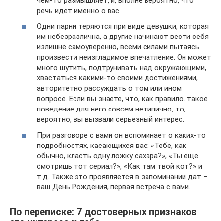
чем-то размышляет, и, вполне вероятно, что
речь идет именно о вас.
Одни парни теряются при виде девушки, которая
им небезразлична, а другие начинают вести себя
излишне самоуверенно, всеми силами пытаясь
произвести неизгладимое впечатление. Он может
много шутить, подтрунивать над окружающими,
хвастаться какими-то своими достижениями,
авторитетно рассуждать о том или ином
вопросе. Если вы знаете, что, как правило, такое
поведение для него совсем нетипично, то,
вероятно, вы вызвали серьезный интерес.
При разговоре с вами он вспоминает о каких-то
подробностях, касающихся вас: «Тебе, как
обычно, класть одну ложку сахара?», «Ты еще
смотришь тот сериал?», «Как там твой кот?» и
т.д. Также это проявляется в запоминании дат –
ваш День Рождения, первая встреча с вами.
По переписке: 7 достоверных признаков