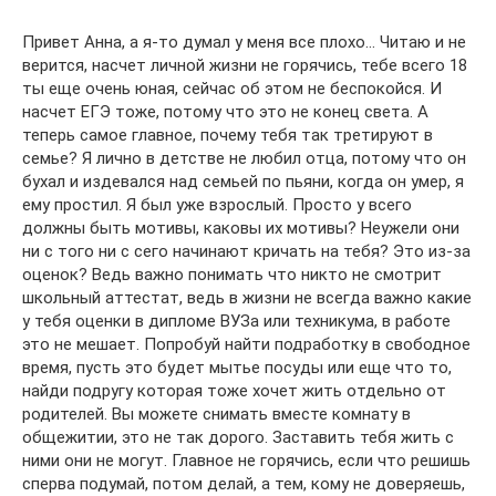
Привет Анна, а я-то думал у меня все плохо… Читаю и не
верится, насчет личной жизни не горячись, тебе всего 18
ты еще очень юная, сейчас об этом не беспокойся. И
насчет ЕГЭ тоже, потому что это не конец света. А
теперь самое главное, почему тебя так третируют в
семье? Я лично в детстве не любил отца, потому что он
бухал и издевался над семьей по пьяни, когда он умер, я
ему простил. Я был уже взрослый. Просто у всего
должны быть мотивы, каковы их мотивы? Неужели они
ни с того ни с сего начинают кричать на тебя? Это из-за
оценок? Ведь важно понимать что никто не смотрит
школьный аттестат, ведь в жизни не всегда важно какие
у тебя оценки в дипломе ВУЗа или техникума, в работе
это не мешает. Попробуй найти подработку в свободное
время, пусть это будет мытье посуды или еще что то,
найди подругу которая тоже хочет жить отдельно от
родителей. Вы можете снимать вместе комнату в
общежитии, это не так дорого. Заставить тебя жить с
ними они не могут. Главное не горячись, если что решишь
сперва подумай, потом делай, а тем, кому не доверяешь,