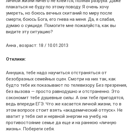
личной жизни ничего не клеится, полная разруха. Даже
плакаться не буду по этому поводу. Я очень хочу
умереть, но боюсь вечных скитаний по миру после
смерти, боюсь Бога, его гнева на меня. Да, я слабая,
думаю о суициде. Помогите мне пожалуйста, как вы
видите эту ситуацию?
Анна , возраст: 18 / 10.01.2013
Отклики:
Аннушка, тебе надо научиться отстраняться от
безобразных семейных сцен. Смотри на них так, как
будто тебе их показывают по телевизору. Без презрения,
без вызова — просто равнодушно и отстраненно. Это
сэкономит тебе душевные силы. А они тебе пригодятся,
ведь впереди ЕГЭ. Что же касается личной жизни, то в
этом вопросе стоит взять «академический отпуск». Не
хватит у тебя сил и нервной энергии на учебу, на
противостояние семье да еще и на раннюю «личную
жизнь». Побереги себя.