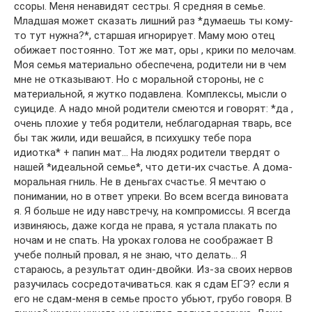
ссоры. Меня ненавидят сестры. Я средняя в семье.
Младшая может сказать лишний раз *думаешь ты кому-
то тут нужна?*, старшая игнорирует. Маму мою отец
обижает постоянно. Тот же мат, оры , крики по мелочам.
Моя семья материально обеспечена, родители ни в чем
мне не отказывают. Но с моральной стороны, не с
материальной, я жутко подавлена. Комплексы, мысли о
суициде. А надо мной родители смеются и говорят: *да ,
очень плохие у тебя родители, неблагодарная тварь, все
бы так жили, иди вешайся, в психушку тебе пора
идиотка* + папин мат… На людях родители твердят о
нашей *идеальной семье*, что дети-их счастье. А дома-
моральная гниль. Не в деньгах счастье. Я мечтаю о
понимании, но в ответ упреки. Во всем всегда виновата
я. Я больше не иду навстречу, на компромиссы. Я всегда
извиняюсь, даже когда не права, я устала плакать по
ночам и не спать. На уроках голова не соображает В
учебе полный провал, я не знаю, что делать… Я
стараюсь, а результат один-двойки. Из-за своих нервов
разучилась сосредотачиваться. как я сдам ЕГЭ? если я
его не сдам-меня в семье просто убьют, грубо говоря. В