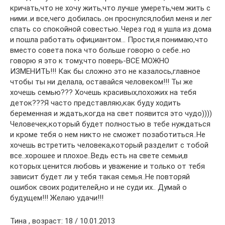
кричать,что не хочу жить,что лучше умереть,чем жить с
ними..и все,чего добилась..он проснулся,побил меня и лег
спать со спокойной совестью..Через год я ушла из дома
и пошла работать официантом… Прости,я понимаю,что
вместо совета пока что больше говорю о себе..но
говорю я это к тому,что поверь-ВСЕ МОЖНО
ИЗМЕНИТЬ!!! Как бы сложно это не казалось,главное
чтобы ты ни делала, оставайся человеком!!! Ты же
хочешь семью??? Хочешь красивых,похожих на тебя
деток???Я часто представляю,как буду ходить
беременная и ждать,когда на свет появится это чудо))))
Человечек,который будет полностью в тебе нуждаться
и кроме тебя о нем никто не сможет позаботиться..Не
хочешь встретить человека,который разделит с тобой
все..хорошее и плохое..Ведь есть на свете семьи,в
которых ценится любовь и уважение и только от тебя
зависит будет ли у тебя такая семья..Не повторяй
ошибок своих родителей,но и не суди их.. Думай о
будущем!!! Желаю удачи!!!
Тина , возраст: 18 / 10.01.2013