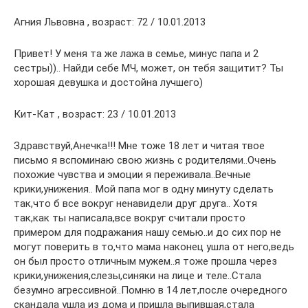
Агния Львовна , возраст: 72 / 10.01.2013
Привет! У меня та же лажа в семье, минус папа и 2
сестры)).. Найди себе МЧ, может, он тебя защитит? Ты
хорошая девушка и достойна лучшего)
Кит-Кат , возраст: 23 / 10.01.2013
Здравствуй,Анечка!!! Мне тоже 18 лет и читая твое
письмо я вспоминаю свою жизнь с родителями..Очень
похожие чувства и эмоции я переживала..Вечные
крики,унижения.. Мой папа мог в одну минуту сделать
так,что б все вокруг ненавидели друг друга.. Хотя
так,как ты написала,все вокруг считали просто
примером для подражания нашу семью..и до сих пор не
могут поверить в то,что мама наконец ушла от него,ведь
он был просто отличным мужем..я тоже прошла через
крики,унижения,слезы,синяки на лице и теле..Стала
безумно агрессивной..Помню в 14 лет,после очередного
скандала ушла из дома и пришла выпившая,стала