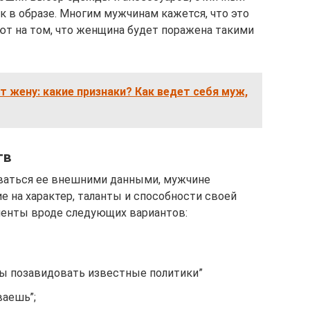
к в образе. Многим мужчинам кажется, что это
ают на том, что женщина будет поражена такими
т жену: какие признаки? Как ведет себя муж,
тв
ваться ее внешними данными, мужчине
е на характер, таланты и способности своей
енты вроде следующих вариантов:
бы позавидовать известные политики”
ваешь”;