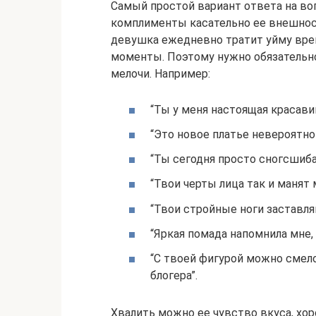
Самый простой вариант ответа на во
комплименты касательно ее внешност
девушка ежедневно тратит уйму врем
моменты. Поэтому нужно обязательно
мелочи. Например:
“Ты у меня настоящая красавиц
“Это новое платье невероятно
“Ты сегодня просто сногсшиба
“Твои черты лица так и манят м
“Твои стройные ноги заставл
“Яркая помада напомнила мне, 
“С твоей фигурой можно смел
блогера”.
Хвалить можно ее чувство вкуса, хо