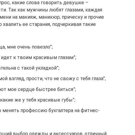
прос, какие слова говорить девушке –
и. Так как мужчины любят глазами, каждая
ени на макияж, маникюр, прическу и прочие
 хвалить ее старания, подчеркивая такие
а, мне очень повезло”;
 идет к твоим красивым глазам”;
тельна с такой укладкой”;
ой взгляд, прости, что не свожу с тебя глаза”;
яют мое сердце быстрее биться”;
какие же у тебя красивые губы”;
о менять профессию бухгалтера на фитнес-
роший выбор одежды и аксессуаров, отличный