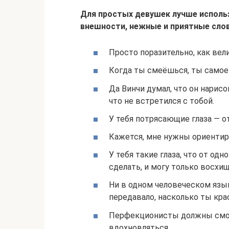
Для простых девушек лучше исполь
внешности, нежные и приятные слов
Просто поразительно, как вел
Когда ты смеёшься, ты самое
Да Винчи думал, что он нарисо
что не встретился с тобой.
У тебя потрясающие глаза — о
Кажется, мне нужны ориентиры
У тебя такие глаза, что от одн
сделать, и могу только восхищ
Ни в одном человеческом язы
передавало, насколько ты кра
Перфекционисты должны смотр
вдохновляться.