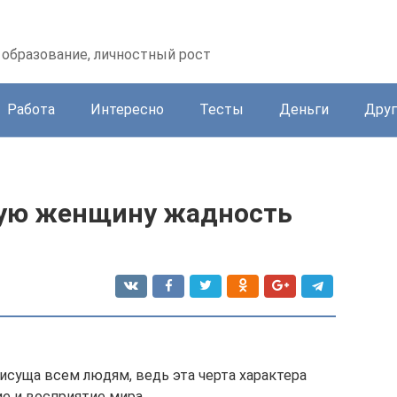
образование, личностный рост
Работа
Интересно
Тесты
Деньги
Друг
упую женщину жадность
исуща всем людям, ведь эта черта характера
е и восприятие мира.