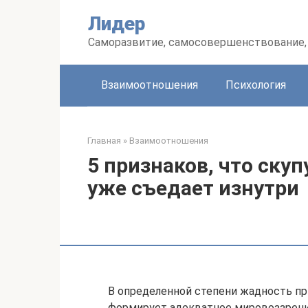
Перейти
Лидер
к
контенту
Саморазвитие, самосовершенствование, 
Взаимоотношения
Психология
Главная
»
Взаимоотношения
5 признаков, что ск
уже съедает изнутри
В определенной степени жадность пр
формирует адекватное мировоззрени