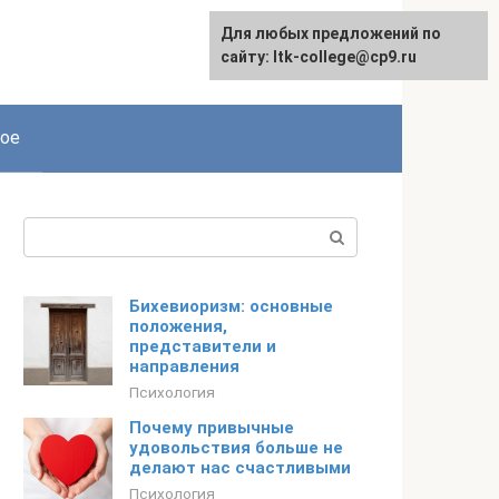
Для любых предложений по
сайту: ltk-college@cp9.ru
ое
Поиск:
Бихевиоризм: основные
положения,
представители и
направления
Психология
Почему привычные
удовольствия больше не
делают нас счастливыми
Психология