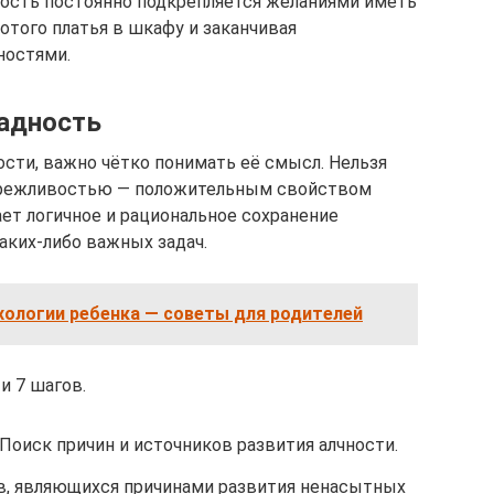
ность постоянно подкрепляется желаниями иметь
сотого платья в шкафу и заканчивая
ностями.
жадность
сти, важно чётко понимать её смысл. Нельзя
бережливостью — положительным свойством
ет логичное и рациональное сохранение
ких-либо важных задач.
хологии ребенка — советы для родителей
и 7 шагов.
Поиск причин и источников развития алчности.
в, являющихся причинами развития ненасытных