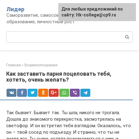
Перейти
Лидер
Для любых предложений по
к
Саморазвитие, самосовершенствование,
сайту: ltk-college@cp9.ru
контенту
образование, личностный рост
Поиск:
Главная
»
Взаимоотношения
Как заставить парня поцеловать тебя,
хотеть, очень желать?
Так бывает. Бывает так. Ты шла, никого не трогала.
Дошла до знакомого перекрестка, засмотрелась на
светофор. И он встретил тебя взглядом. Оказалось, что
он – твой сосед по подъезду. И странно, что ты не
знала его. Ты очень хотела познакомиться с ним, и