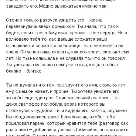
закадрить его. Модно выражаться именно так.
Стоило только разочек увидеть его – жизнь
перевернулась вверх донышком. Ты знала, что так и
будет, если стрела Амурчика пронзит твое сердце. Но и
волновало тебя то, как дальше сложатся ваши
отношения, и сложатся ли вообще. Ты о нем ничего не
знала. Он успел лишь сказать, как его зовут, сколько ему
лет. Но ты не слышала и не слушала то, что он говорил.
Ты улетала в мыслях о нем уже тогда, когда он был
близко – близко.
Ты не думала ни о том, как звучит его имя, сколько лет
ему, с кем он живет, и прочее. Ты хотела увидеть его
хотя бы еще один раз. Один маленький разочек…. Ты
даже светофор полюбила, возле которого вы
столкнулись судьбой. Ты и видела его, как-то, случайно.
Вы поздоровались даже. Если хочешь, чтобы тебя
поцеловал парень, который нравится тебе (разговор как
раз о нем) – добивайся успеха! Добивайся, но заставить